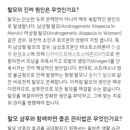
탈모의 진짜 원인은 무엇인가요?
탈모는 단순한 두피 문제만이 아니라 매우 복합적인 원인으
로 발생합니다. 남성형 탈모(Androgenetic Alopecia in 
Men)나 여성형 탈모(Androgenetic Alopecia in Women)
같은 경우, 유전적 소인과 호르몬의 영향이 가장 큽니다. 특
히 남성형 탈모의 경우, 남성호르몬인 테스토스테론이 
5-알
파 환원효소
에 의해 
디하이드로테스토스테론(DHT)
으로 변
환되면서 모낭을 위축시키고 모발의 생장기(Anagen)를 단
축시키는 것이 핵심적인 원인입니다. 반대로, 스트레스나 영
양 불균형으로 인해 발생하는 원형 탈모나 
휴지기 탈모
와 같
은 비유전적 탈모도 존재합니다. 이처럼 탈모의 원인은 매우 
다양하므로, 샴푸만으로 모든 탈모를 해결할 수는 없습니다. 
탈모를 해결하려면 정확한 원인을 파악하고, 그에 맞는 치료
와 관리를 병행해야 합니다.
탈모 샴푸와 함께하면 좋은 관리법은 무엇인가요?
탈모 샴푸의 효과를 극대화하기 위해서는 올바른 생활 습관