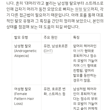
니다. 흔히 '대머리'라고 불리는 남성형 탈모부터 스트레스로 
인해 갑자기 머리가 동전 모양으로 빠지는 
원형 탈모
까지, 각
기 다른 접근법이 필요하기 때문입니다. 아래 표를 통해 대표
적인 탈모 유형과 그 특징을 간단히 정리해 보았으니, 본인의 
상태를 점검해 보는 데 도움이 되길 바랍니다.
탈모 유형
주요 원인
특징
남성형 탈모 
유전, 남성호르몬
앞머리 헤어라인
(Androgenetic 
(
DHT)
이
 M자
 형태로 
Alopecia)
후퇴하거나 정수
리 모발이 가늘어
지며 
O자 
형태로 
진행됨. 옆머리 
탈모를 동반하는 
경우가 많음.
여성형 탈모 
유전, 호르몬 변
남성처럼 헤어라
(Female 
화, 스트레스 등
인이 후퇴하기보
Pattern Hair 
다는 정수리 부위
Loss)
의 모발이 가늘어
지고 숱이 전체적