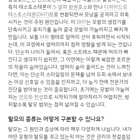
특히 테스토스테론이 
5-알파 환원효소
와 만나 
디하이드로
테스토스테론(DHT)
으로 변환되면서 모낭을 공격하고 위축
시키는 것이 주된 원인입니다. 이 
DHT
는 모발의 생장기를 
단축시키고 휴지기를 늘려 결국 모발이 가늘어지고 빠지게 
만듭니다. 보통 
M자
 형태로 앞머리 선이 후퇴하면서 시작되
는데, 이 과정에서 옆머리까지 점차 영향을 받게 되는 것입니
다. 단순히 나이가 들어서, 혹은 스트레스 때문에 머리가 빠
진다고 생각하기 쉽지만, 그 이면에는 이렇게 복잡한 호르몬
의 작용이 숨어있습니다. 옆머리 숱이 줄어드는 것이 느껴진
다면, 이는 단순히 스타일링의 문제를 넘어 두피 속에서 보내
는 이상 신호일 수 있음을 인지하고, 더 늦기 전에 전문가의 
진단을 받아보는 것이 중요합니다. 초기에는 모발이 가늘어
지는 
연모화 현상
으로 시작되기에 알아차리기 어렵지만, 방
치할수록 탈모 범위는 점차 넓어질 수 있습니다.
탈모의 종류는 어떻게 구분할 수 있나요?
탈모는 그 원인과 증상에 따라 매우 다양하게 나뉩니다. 내가 
어떤 유형의 탈모를 겪고 있는지 아는 것은 관리의 첫걸음입