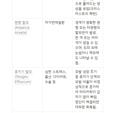
으로 줄어드는 양
상을 보임(크리스
마스트리 패턴).
원형 탈모 
자가면역질환
경계가 명확한 원
(Alopecia 
형 또는 타원형의 
Areata)
탈모반이 발생. 
한 개 또는 여러 
개가 생길 수 있
으며, 두피 외에 
눈썹이나 체모에
도 나타날 수 있
음.
휴지기 탈모 
심한 스트레스, 
모발 성장 주기 
(Telogen 
출산, 다이어트, 
중 휴지기 단계의 
Effluvium)
수술 등
모발 비율이 비정
상적으로 증가하
여 머리카락이 갑
자기 많이 빠짐. 
원인이 해결되면 
대부분 회복됨.