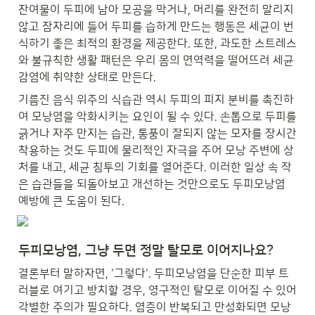
잔여물이 두피에 남아 모공을 막거나, 머리를 완전히 말리지 
않고 잠자리에 들어 두피를 습하게 만드는 행동은 세균이 번
식하기 좋은 최적의 환경을 제공한다. 또한, 과도한 스트레스
와 불규칙한 생활 패턴은 우리 몸의 면역력을 떨어뜨려 세균 
감염에 취약한 상태로 만든다. 
기름진 음식 위주의 식습관 역시 두피의 피지 분비를 촉진하
여 모낭염을 악화시키는 요인이 될 수 있다. 손톱으로 두피를 
긁거나 자주 만지는 습관, 통풍이 잘되지 않는 모자를 장시간 
착용하는 것도 두피에 물리적인 자극을 주어 모낭 주변에 상
처를 내고, 세균 침투의 기회를 열어준다. 이러한 일상 속 작
은 습관들을 되돌아보고 개선하는 것만으로도 두피모낭염 
예방에 큰 도움이 된다.
두피모낭염, 그냥 두면 정말 탈모로 이어지나요?
결론부터 말하자면, '그렇다'. 두피모낭염을 단순한 피부 트
러블로 여기고 방치할 경우, 영구적인 탈모로 이어질 수 있어 
각별한 주의가 필요하다. 염증이 반복되고 만성화되면 모낭 