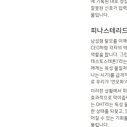
에 기록된 대로 성
잘못된 신호가 입력
물입니다.
피나스테리드,
남성형 탈모를 이해
CEO처럼 각자의 
역할을 합니다. 그
테스토스테론)'라는
에게는 독성 물질처
나는 시기)를 급격
로 우리가 '연모화
이러한 상황에서 피
효과적으로 막아줍니
는 DHT라는 독성
한 상태를 되찾고,
어질 수 있는 기회를
불립니다.