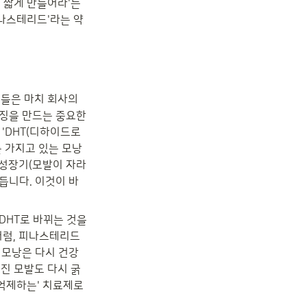
 짧게 만들어라'는 
피나스테리드'라는 약
들은 마치 회사의 
징을 만드는 중요한 
 'DHT(디하이드로
를 가지고 있는 모낭
 성장기(모발이 자라
듭니다. 이것이 바
HT로 바뀌는 것을 
처럼, 피나스테리드
 모낭은 다시 건강
진 모발도 다시 굵
억제하는' 치료제로 