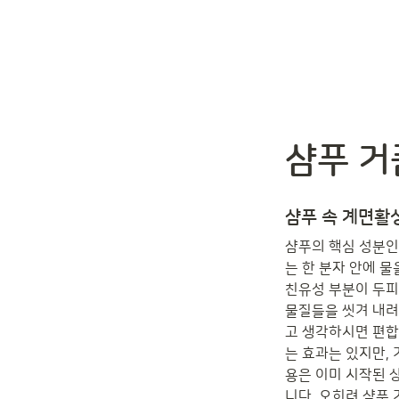
샴푸 거
샴푸 속 계면활
샴푸의 핵심 성분인
는 한 분자 안에 물
친유성 부분이 두피
물질들을 씻겨 내려
고 생각하시면 편합
는 효과는 있지만,
용은 이미 시작된 
니다. 오히려 샴푸