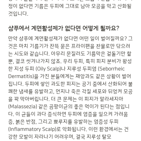
정이 없다면 기름은 두피에 그대로 남아 모공을 막고 산화될 
것입니다.
샴푸에서 계면활성제가 없다면 어떻게 될까요?
만약 샴푸에 계면활성제가 없다면 어떤 일이 벌어질까요? 그
것은 마치 기름기가 잔뜩 묻은 프라이팬을 찬물로만 닦으려
는 시도와 같습니다. 아무리 문질러도 기름막은 겉돌기만 할 
뿐, 결코 씻겨나가지 않죠. 우리 두피, 특히 피지 분비가 왕성
한 지성 두피 (Oily Scalp)나 지루성 두피염 (Seborrheic 
Dermatitis)을 가진 분들에게는 재앙과도 같은 상황이 벌어
집니다. 두피에 쌓인 과도한 피지는 공기 중에서 산화되어 불
쾌한 냄새를 유발하고, 먼지나 죽은 각질 세포와 뒤엉켜 모공
을 꽉 막아버립니다. 더 큰 문제는 이 피지가 말라세지아
(Malassezia) 같은 곰팡이균의 좋은 먹이가 된다는 점입니
다. 이 균들이 과다 증식하면 두피에 염증을 일으켜 가려움
증, 붉은 반점, 그리고 뾰루지를 유발하는 염증성 두피 
(Inflammatory Scalp)로 악화됩니다. 이런 환경에서는 건
강한 모발이 자라나기 어려우며, 결국 지루성 탈모 