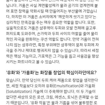
닙니다. 거품은 사실 계면활성제가 물과 공기의 경계면에 붙
어 표면 장력을 약화시킬 때 만들어지는 부산물에 가깝습니
다. 하지만 이 거품은 소비자에게 '깨끗하게 씻기고 있다'는 
심리적인 만족감을 주는 매우 중요한 역할을 합니다. 또한, 
실용적으로도 거품은 샴푸액이 두피와 모발 전체에 골고루 
퍼지도록 도와주며, 손가락과 두피 사이의 마찰을 줄여 물리
적인 자극을 완화하는 쿠션 역할도 합니다. 만약 거품이 전혀 
나지 않는 샴푸라면, 특정 부위에만 샴푸액이 뭉쳐 두피에 자
극을 주거나 제대로 헹궈지지 않을 수 있습니다. 따라서 세정
력은 핵심 기능이고, 기포력은 그 기능을 돕고 사용감을 향상
시키는 파트너라고 볼 수 있습니다.
'유화'와 '가용화'는 화장품 창업의 핵심이라던데요?
맞습니다. 만약 당신이 두피 케어 제품으로 창업을 생각한다
면, 세정 작용보다 오히려 유화(Emulsification)와 가용화
(Solubilization) 기술에 더 주목해야 합니다. 이 두 기술이 
없다면 세상의 모든 로션, 크림, 에센스, 토닉은 존재할 수 없
기 때문입니다. '유화 작용'은 물과 기름을 섞어 불투명한 로