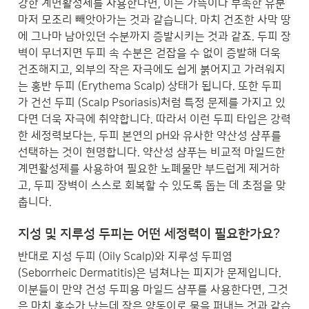
강한 계면활성제를 사용한다면, 이는 가뜩이나 부족한 유분
마저 모조리 빼앗아가는 것과 같습니다. 마치 건조한 사막 땅
에 그나마 남아있던 수분까지 증발시키는 것과 같죠. 두피 장
벽이 무너지면 두피 속 수분은 걷잡을 수 없이 증발해 더욱 
건조해지고, 외부의 작은 자극에도 쉽게 붉어지고 가려워지
는 홍반 두피 (Erythema Scalp) 상태가 됩니다. 또한 두피
가 건선 두피 (Scalp Psoriasis)처럼 특정 문제를 가지고 있
다면 더욱 자극에 취약합니다. 따라서 이런 두피 타입은 강력
한 세정력보다는, 두피 본연의 pH와 유사한 약산성 샴푸를 
선택하는 것이 현명합니다. 약산성 샴푸는 비교적 마일드한 
계면활성제를 사용하여 필요한 노폐물만 부드럽게 제거하
고, 두피 장벽이 스스로 회복할 수 있도록 돕는 데 초점을 맞
춥니다.
지성 및 지루성 두피는 어떤 세정력이 필요한가요?
반대로 지성 두피 (Oily Scalp)와 지루성 두피염 
(Seborrheic Dermatitis)은 넘쳐나는 피지가 문제입니다. 
이분들이 만약 건성 두피용 마일드 샴푸를 사용한다면, 그것
은 마치 홍수가 났는데 작은 양동이로 물을 퍼내는 것과 같습