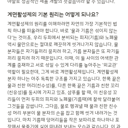
야말로 성공적인 제품 개발의 첫걸음이라 할 수 있습니다.
계면활성제의 기본 원리는 어떻게 되나요?
계면활성제의 원리를 이해하려면 자연의 가장 기본적인 법
칙 하나를 떠올려야 합니다. 바로 '물과 기름은 섞이지 않는
다'는 것이죠. 우리 두피에서 분비되는 피지(기름)와 노폐물 
역시 물만으로는 절대로 깨끗하게 씻겨나가지 않습니다. 물 
분자들은 자기들끼리 뭉치려 하고, 기름 분자들은 또 자기들
끼리 뭉치려 하기 때문입니다. 이때, 이 둘 사이의 어색한 관
계를 중재하고 서로 섞일 수 있게 다리를 놓아주는 '외교관' 
역할이 필요한데, 그게 바로 계면활성제입니다. 계면활성제 
분자 하나는 아주 독특한 구조를 가지고 있습니다. 한쪽 끝은 
물과 친한 머리(친수성)를, 다른 한쪽 끝은 기름과 친한 꼬리
(친유성)를 동시에 가지고 있죠. 샴푸를 할 때, 이 친유성 꼬
리들이 먼저 두피의 피지와 노폐물(기름때)에 찰싹 달라붙어 
그것들을 감쌉니다. 그다음, 물로 헹궈낼 때 물과 친한 친수
성 머리 부분이 물 분자의 손을 잡고 함께 씻겨 내려가는 것
입니다. 마치 기름때 덩어리들을 작은 보따리로 하나하나 포
장해서 물줄기에 실어 떠내려 보내는 모습과 같습니다. 이 과