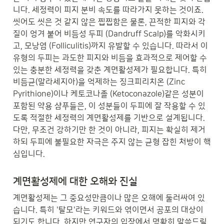
니다. 세정력이 피지 분비 속도를 따라가지 못하는 것이죠. 
씻어도 씻은 것 같지 않은 찝찝함은 물론, 끈적한 피지와 각
질이 엉겨 붙어 비듬성 두피 (Dandruff Scalp)를 악화시키
고, 모낭염 (Folliculitis)까지 유발할 수 있습니다. 따라서 이 
유형의 두피는 과도한 피지와 비듬을 효과적으로 제어할 수 
있는 충분한 세정력을 갖춘 계면활성제가 필요합니다. 특히 
비듬균(말라세지아)을 억제하는 징크피리치온 (Zinc 
Pyrithione)이나 케토코나졸 (Ketoconazole)같은 성분이 
포함된 약용 샴푸들은, 이 성분들이 두피에 잘 작용할 수 있
도록 적절한 세정력의 계면활성제를 기반으로 설계됩니다. 
다만, 무조건 강하기만 한 것이 아니라, 피지는 확실히 제거
하되 두피에 불필요한 자극은 주지 않는 균형 잡힌 처방이 핵
심입니다.
계면활성제에 대한 오해와 진실
계면활성제는 그 중요성만큼이나 많은 오해에 둘러싸여 있
습니다. 특히 '탈모'라는 키워드와 엮이면서 공포의 대상이 
되기도 합니다. 하지만 연구자의 입장에서 명확히 말씀드릴 