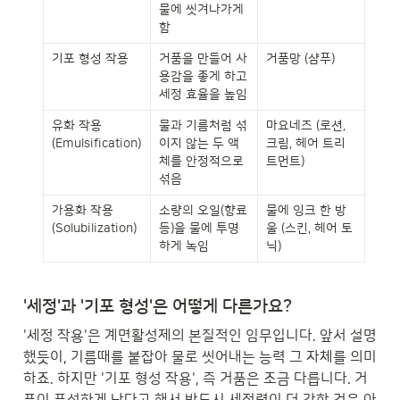
물에 씻겨나가게 
함
기포 형성 작용
거품을 만들어 사
거품망 (샴푸)
용감을 좋게 하고 
세정 효율을 높임
유화 작용 
물과 기름처럼 섞
마요네즈 (로션, 
(Emulsification)
이지 않는 두 액
크림, 헤어 트리
체를 안정적으로 
트먼트)
섞음
가용화 작용 
소량의 오일(향료 
물에 잉크 한 방
(Solubilization)
등)을 물에 투명
울 (스킨, 헤어 토
하게 녹임
닉)
'세정'과 '기포 형성'은 어떻게 다른가요?
'세정 작용'은 계면활성제의 본질적인 임무입니다. 앞서 설명
했듯이, 기름때를 붙잡아 물로 씻어내는 능력 그 자체를 의미
하죠. 하지만 '기포 형성 작용', 즉 거품은 조금 다릅니다. 거
품이 풍성하게 난다고 해서 반드시 세정력이 더 강한 것은 아